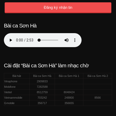
Đăng ký nhận tin
Bài ca Sơn Hà
Cài đặt “Bài ca Sơn Hà” làm nhạc chờ
Bài hát
Bài ca Sơn Hà
Bài ca Sơn Hà 1
Bài ca Sơn Hà 2
Vinaphone
2909833
Mobifone
7282588
Viettel
8512759
8048424
Vietnammobile
703242
248800
8566
Gmobile
356717
356655