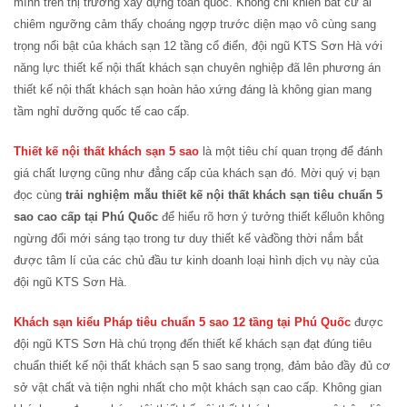
mình trên thị trường xây dựng toàn quốc. Không chỉ khiến bất cứ ai
chiêm ngưỡng cảm thấy choáng ngợp trước diện mạo vô cùng sang
trọng nổi bật của khách sạn 12 tầng cổ điển, đội ngũ KTS Sơn Hà với
năng lực thiết kế nội thất khách sạn chuyên nghiệp đã lên phương án
thiết kế nội thất khách sạn hoàn hảo xứng đáng là không gian mang
tầm nghỉ dưỡng quốc tế cao cấp.
Thiết kế nội thất khách sạn 5 sao
là một tiêu chí quan trọng để đánh
giá chất lượng cũng như đẳng cấp của khách sạn đó. Mời quý vị bạn
đọc cùng
trải nghiệm mẫu thiết kế nội thất khách sạn tiêu chuẩn 5
sao cao cấp tại Phú Quốc
để hiểu rõ hơn ý tưởng thiết kếluôn không
ngừng đổi mới sáng tạo trong tư duy thiết kế vàđồng thời nắm bắt
được tâm lí của các chủ đầu tư kinh doanh loại hình dịch vụ này của
đội ngũ KTS Sơn Hà.
Khách sạn kiểu Pháp tiêu chuẩn 5 sao 12 tầng tại Phú Quốc
được
đội ngũ KTS Sơn Hà chú trọng đến thiết kế khách sạn đạt đúng tiêu
chuẩn thiết kế nội thất khách sạn 5 sao sang trọng, đảm bảo đầy đủ cơ
sở vật chất và tiện nghi nhất cho một khách sạn cao cấp. Không gian