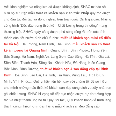
Với kinh nghiệm và năng lực đã được khẳng định, SHAC tự hào sở
hữu bộ sưu tập mẫu
thiết kế khách sạn kiến trúc Pháp
quy mô được
chủ đầu tư, đối tác và đồng nghiệp trên toàn quốc đánh giá cao. Những
công trình “Độc đáo trong thiết kế – Chất lượng trong thi công” mang
thương hiệu SHAC ngày càng được phủ sóng rộng rãi trên các tỉnh
thành của đất nước hình chữ S như:
thiết kế khách sạn mini cổ điển
tại Hà Nội
, Hải Phòng, Nam Định, Thái Bình,
mẫu khách sạn có thiết
kế ấn tượng tại Quảng Ninh
, Quảng Bình, Bình Phước, Hưng Yên,
Bắc Giang, Hà Nam, Nghệ An, Lạng Sơn, Cao Bằng, Hà Tĩnh, Gia Lai,
Điện Biên, Thanh Hóa, Đồng Nai, Khánh Hòa, Đà Nẵng, Kiên Giang,
Bắc Ninh, Bình Dương,
thiết kế khách sạn 4 sao đẳng cấp tại Bình
Định
, Hòa Bình, Lào Cai, Hà Tĩnh, Trà Vinh, Vũng Tàu, TP. Hồ Chí
Minh, Vĩnh Phúc… Quý vị hãy liên hệ ngay với chúng tôi để sở hữu
cho mình những mẫu thiết kế khách sạn đẹp cùng dịch vụ xây nhà trọn
gói chất lượng. SHAC hi vọng sẽ tiếp tục nhận được sự tin tưởng hợp
tác và nhiệt thành ủng hộ từ Quý đối tác, Quý khách hàng để trình làng
thành công nhiều hơn nữa những mẫu khách sạn đẹp đẳng cấp.