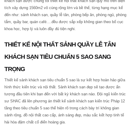
khách sạn được chúng tôi thiết kế nội thất khách sạn quy mô trên diện
tích xây dựng 1560m2 vô cùng rộng lớn và bề thế, từng hạng mục kể
đến như: sảnh khách sạn, quầy lễ tân, phòng bếp ăn, phòng ngủ, phòng
tắm, quầy bar, quán café….đều được sắp xếp không gian theo bố cục
khoa học, hợp lý và luôn đầy đủ tiện nghi.
THIẾT KẾ NỘI THẤT SẢNH QUẦY LỄ TÂN
KHÁCH SẠN TIÊU CHUẨN 5 SAO SANG
TRỌNG
Thiết kế sảnh khách sạn tiêu chuẩn 5 sao là sự kết hợp hoàn hảo giữa
hình thức kiến trúc và nội thất. Sảnh khách sạn đẹp sẽ tạo được ấn
tượng đầu tiên khi bạn đến với bất kỳ khách sạn nào. Đội ngũ kiến trúc
sư SHAC đã lên phương án thiết kế sảnh khách sạn kiến trúc Pháp 12
tầng theo tiêu chuẩn 5 sao thể hiện rõ trong cách bày trí không gian
sảnh rộng, đồ nội thất cao cấp, ánh sáng đẹp, màu sắc kết hợp tinh tế
hài hòa đậm chất cổ điển hoàng gia.