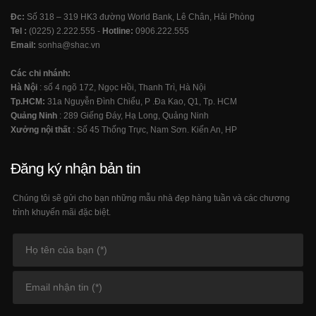
Đc:
Số 318 – 319 HK3 đường World Bank, Lê Chân, Hải Phòng
Tel :
(0225) 2.222.555 -
Hotline:
0906.222.555
Email:
sonha@shac.vn
Các chi nhánh:
Hà Nội
: số 4 ngõ 172, Ngọc Hồi, Thanh Trì, Hà Nội
Tp.HCM:
31a Nguyễn Đình Chiểu, P .Đa Kao, Q1, Tp. HCM
Quảng Ninh
: 289 Giếng Đáy, Hạ Long, Quảng Ninh
Xưởng nội thất
: Số 45 Thống Trực, Nam Sơn. Kiến An, HP
Đăng ký nhận bản tin
Chúng tôi sẽ gửi cho bạn những mẫu nhà đẹp hàng tuần và các chương
trình khuyến mãi đặc biệt.