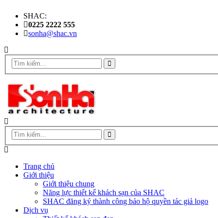
SHAC:
0225 2222 555
sonha@shac.vn
Trang chủ
Giới thiệu
Giới thiệu chung
Năng lực thiết kế khách sạn của SHAC
SHAC đăng ký thành công bảo hộ quyền tác giả logo
Dịch vụ