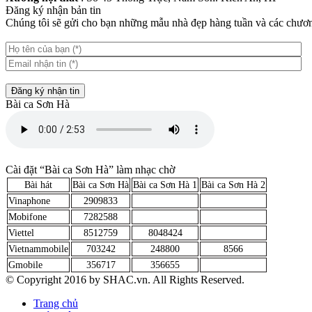
Đăng ký nhận bản tin
Chúng tôi sẽ gửi cho bạn những mẫu nhà đẹp hàng tuần và các chương
Đăng ký nhận tin
Bài ca Sơn Hà
Cài đặt “Bài ca Sơn Hà” làm nhạc chờ
Bài hát
Bài ca Sơn Hà
Bài ca Sơn Hà 1
Bài ca Sơn Hà 2
Vinaphone
2909833
Mobifone
7282588
Viettel
8512759
8048424
Vietnammobile
703242
248800
8566
Gmobile
356717
356655
© Copyright 2016 by SHAC.vn. All Rights Reserved.
Trang chủ