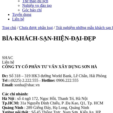
Thể thao du lịch
Nghiệp vụ đào tạo
Góc báo chí
Tuyển dụng
Liên hệ
Trag chủ
/
Chưa được phân loại
/
Trải nghiệm những mẫu khách sạn h
BÌA-KHÁCH-SẠN-HIỆN-ĐẠI-ĐẸP
SHAC
Liên hệ
CÔNG TY CỔ PHẦN TƯ VẤN XÂY DỰNG SƠN HÀ
Đc:
Số 318 – 319 HK3 đường World Bank, Lê Chân, Hải Phòng
Tel :
(0225) 2.222.555 -
Hotline:
0906.222.555
Email:
sonha@shac.vn
Các chi nhánh:
Hà Nội
: số 4 ngõ 172, Ngọc Hồi, Thanh Trì, Hà Nội
Tp.HCM:
31a Nguyễn Đình Chiểu, P .Đa Kao, Q1, Tp. HCM
Quảng Ninh
: 289 Giếng Đáy, Hạ Long, Quảng Ninh
Xưởng nội thất
: Số 45 Thống Trực, Nam Sơn. Kiến An, HP