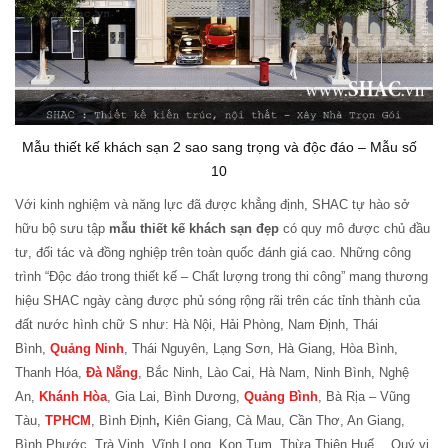
Mẫu thiết kế khách sạn 2 sao sang trọng và độc đáo – Mẫu số
10
Với kinh nghiệm và năng lực đã được khẳng định, SHAC tự hào sở
hữu bộ sưu tập
mẫu thiết kế khách sạn đẹp
có quy mô được chủ đầu
tư, đối tác và đồng nghiệp trên toàn quốc đánh giá cao. Những công
trình “Độc đáo trong thiết kế – Chất lượng trong thi công” mang thương
hiệu SHAC ngày càng được phủ sóng rộng rãi trên các tỉnh thành của
đất nước hình chữ S như: Hà Nội, Hải Phòng, Nam Định, Thái
Bình,
Quảng Ninh
, Thái Nguyên, Lạng Sơn, Hà Giang, Hòa Bình,
Thanh Hóa,
Đà Nẵng
, Bắc Ninh, Lào Cai, Hà Nam, Ninh Bình, Nghệ
An,
Khánh Hòa
, Gia Lai, Bình Dương,
Quảng Bình
, Bà Rịa – Vũng
Tàu,
TPHCM
, Bình Định
,
Kiên Giang, Cà Mau, Cần Thơ, An Giang,
Bình Phước, Trà Vinh, Vĩnh Long, Kon Tum, Thừa Thiên Huế… Quý vị