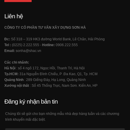
Liên hệ
CÔNG TY CỔ PHẦN TƯ VẤN XÂY DỰNG SƠN HÀ
Đc:
Số 318 – 319 HK3 đường World Bank, Lê Chân, Hải Phòng
Tel :
(0225) 2.222.555 -
Hotline:
0906.222.555
Email:
sonha@shac.vn
Các chi nhánh:
Hà Nội
: số 4 ngõ 172, Ngọc Hồi, Thanh Trì, Hà Nội
Tp.HCM:
31a Nguyễn Đình Chiểu, P .Đa Kao, Q1, Tp. HCM
Quảng Ninh
: 289 Giếng Đáy, Hạ Long, Quảng Ninh
Xưởng nội thất
: Số 45 Thống Trực, Nam Sơn. Kiến An, HP
Đăng ký nhận bản tin
Chúng tôi sẽ gửi cho bạn những mẫu nhà đẹp hàng tuần và các chương
trình khuyến mãi đặc biệt.