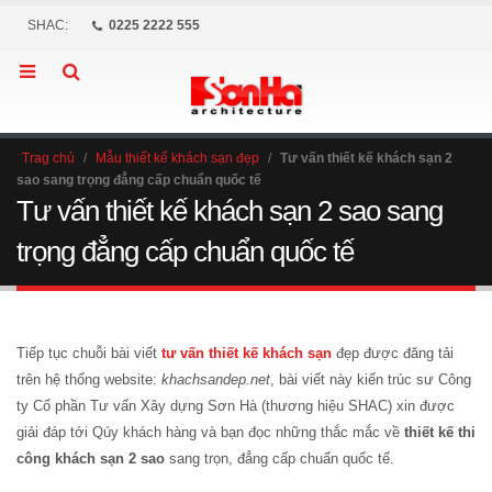
SHAC:
0225 2222 555
Trag chủ
/
Mẫu thiết kế khách sạn đẹp
/
Tư vấn thiết kế khách sạn 2
sao sang trọng đẳng cấp chuẩn quốc tế
Tư vấn thiết kế khách sạn 2 sao sang
trọng đẳng cấp chuẩn quốc tế
Tiếp tục chuỗi bài viết
tư vấn thiết kế khách sạn
đẹp được đăng tải
trên hệ thống website:
khachsandep.net
, bài viết này kiến trúc sư Công
ty Cổ phần Tư vấn Xây dựng Sơn Hà (thương hiệu SHAC) xin được
giải đáp tới Qúy khách hàng và bạn đọc những thắc mắc về
thiết kế thi
công khách sạn 2 sao
sang trọn, đẳng cấp chuẩn quốc tế.