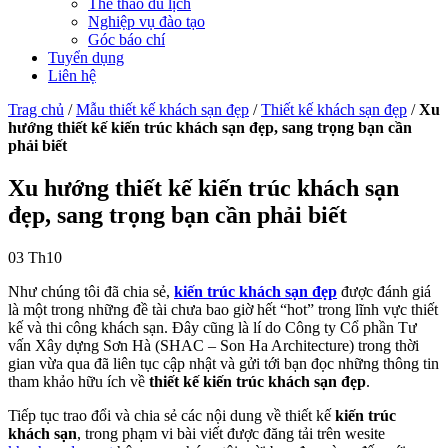
Thể thao du lịch
Nghiệp vụ đào tạo
Góc báo chí
Tuyển dụng
Liên hệ
Trag chủ
/
Mẫu thiết kế khách sạn đẹp
/
Thiết kế khách sạn đẹp
/
Xu
hướng thiết kế kiến trúc khách sạn đẹp, sang trọng bạn cần
phải biết
Xu hướng thiết kế kiến trúc khách sạn
đẹp, sang trọng bạn cần phải biết
03
Th10
Như chúng tôi đã chia sẻ,
kiến trúc khách sạn đẹp
được đánh giá
là một trong những đề tài chưa bao giờ hết “hot” trong lĩnh vực thiết
kế và thi công khách sạn. Đây cũng là lí do Công ty Cổ phần Tư
vấn Xây dựng Sơn Hà (SHAC – Son Ha Architecture) trong thời
gian vừa qua đã liên tục cập nhật và gửi tới bạn đọc những thông tin
tham khảo hữu ích về
thiết kế kiến trúc khách sạn đẹp
.
Tiếp tục trao đổi và chia sẻ các nội dung về thiết kế
kiến trúc
khách sạn
, trong phạm vi bài viết được đăng tải trên wesite