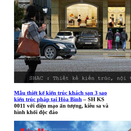
Mẫu thiết kế kiến trúc khách sạn 3 sao
kiến trúc pháp tại Hòa Bình
– SH KS
0011 với diện mạo ấn tượng, kiêu sa và
hình khối độc đáo