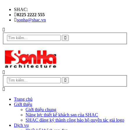
SHAC:
0225 2222 555
sonha@shac.vn
Trang chủ
Giới thiệu
Giới thiệu chung
Năng lực thiết kế khách sạn của SHAC
SHAC đăng ký thành công bảo hộ quyền tác giả logo
Dịch vụ