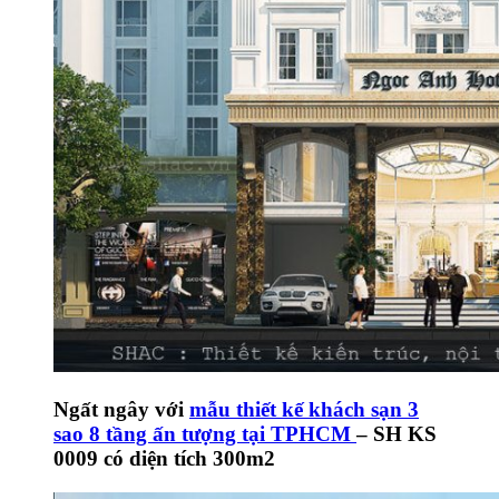
Ngất ngây với
mẫu thiết kế khách sạn 3
sao 8 tầng ấn tượng tại TPHCM
– SH KS
0009 có diện tích 300m2