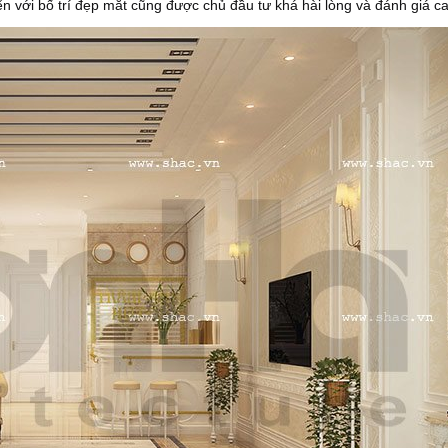
ển với bố trí đẹp mắt cũng được chủ đầu tư khá hài lòng và đánh giá c