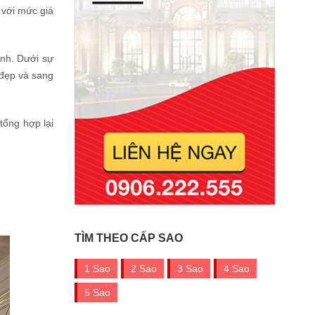
 với mức giá
Anh. Dưới sự
 đẹp và sang
tổng hợp lại
TÌM THEO CẤP SAO
1 Sao
2 Sao
3 Sao
4 Sao
5 Sao