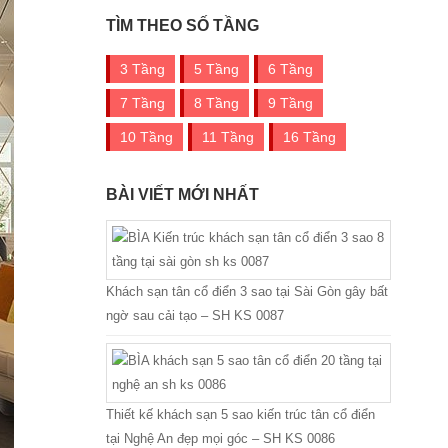
TÌM THEO SỐ TẦNG
3 Tầng
5 Tầng
6 Tầng
7 Tầng
8 Tầng
9 Tầng
10 Tầng
11 Tầng
16 Tầng
BÀI VIẾT MỚI NHẤT
Khách sạn tân cổ điển 3 sao tại Sài Gòn gây bất
ngờ sau cải tạo – SH KS 0087
Thiết kế khách sạn 5 sao kiến trúc tân cổ điển
tại Nghệ An đẹp mọi góc – SH KS 0086