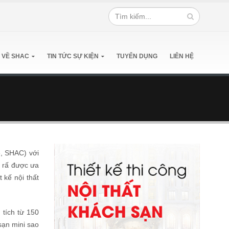
 VỀ SHAC
TIN TỨC SỰ KIỆN
TUYỂN DỤNG
LIÊN HỆ
e, SHAC) với
g rấ được ưa
 kế nội thất
 tích từ 150
sạn mini sao