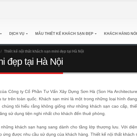
DỊCH VỤ
MẪU THIẾT KẾ KHÁCH SẠN ĐẸP
KHÁCH HÀNG NÓI
/
Thiết kế nội thất khách sạn mini đẹp tại Hà Nội
ni đẹp tại Hà Nội
đạo của Công ty Cổ Phần Tư Vấn Xây Dựng Sơn Hà (Son Ha Architectur
u tư trên toàn quốc. Khách sạn mini là một trong những loại hình đan
chúng tôi hiểu rằng không giống như những khách sạn cao cấp, thiết
ăng sử dụng tiện nghi nhất cho khách đến thuê phòng.
 những khách sạn hạng sang dành cho tầng lớp thượng lưu. Với diện
đáp ứng được nhu cầu sử dụng của khách hàng. Thiết kế nội thất khách 