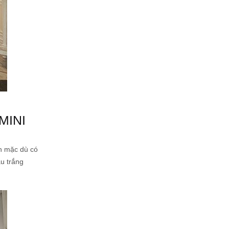
MINI
an mặc dù có
àu trắng