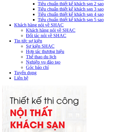
Tiêu chuẩn thiết kế khách sạn 2 sao
Tiêu chuẩn thiết kế khách sạn 3 sao
Tiêu chuẩn thiết kế khách sạn 4 sao
Tiêu chuẩn thiết kế khách sạn 5 sao
Khách hàng nói về SHAC
Khách hàng nói về SHAC
Đối tác nói về SHAC
Tin tức sự kiện
Sự kiện SHAC
Hợp tác thương hiệu
Thể thao du lịch
Nghiệp vụ đào tạo
Góc báo chí
Tuyển dụng
Liên hệ