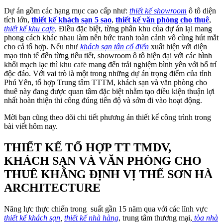
Dự án gồm các hạng mục cao cấp như:
thiết kế showroom
ô tô diện
tích lớn,
thiết kế khách sạn 5 sao
,
thiết kế văn phòng cho thuê
,
thiết kế khu cafe
. Điều đặc biệt, từng phân khu của dự án lại mang
phong cách khác nhau làm nên bức tranh toàn cảnh vô cùng hút mắt
cho cả tổ hợp. Nếu như
khách sạn tân cổ điển
xuất hiện với diện
mạo tinh tế đến từng tiểu tiết, showroom ô tô hiện đại với các hình
khối mạch lạc thì khu cafe mang đến trải nghiệm bình yên với bố trí
độc đáo. Với vai trò là một trong những dự án trọng điểm của tỉnh
Phú Yên, tổ hợp Trung tâm TTTM, khách sạn và văn phòng cho
thuê này đang được quan tâm đặc biệt nhằm tạo điều kiện thuận lợi
nhất hoàn thiện thi công đúng tiến độ và sớm đi vào hoạt động.
Mời bạn cũng theo dõi chi tiết phương án thiết kế công trình trong
bài viết hôm nay.
THIẾT KẾ TỔ HỢP TT TMDV,
KHÁCH SẠN VÀ VĂN PHÒNG CHO
THUÊ KHẲNG ĐỊNH VỊ THẾ SƠN HÀ
ARCHITECTURE
Năng lực thực chiến trong suất gần 15 năm qua với các lĩnh vực
thiết kế khách sạn
,
thiết kế nhà hàng
, trung tâm thương mại,
tòa nhà