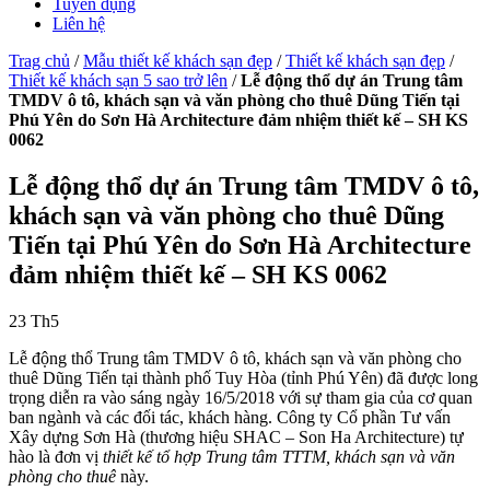
Tuyển dụng
Liên hệ
Trag chủ
/
Mẫu thiết kế khách sạn đẹp
/
Thiết kế khách sạn đẹp
/
Thiết kế khách sạn 5 sao trở lên
/
Lễ động thổ dự án Trung tâm
TMDV ô tô, khách sạn và văn phòng cho thuê Dũng Tiến tại
Phú Yên do Sơn Hà Architecture đảm nhiệm thiết kế – SH KS
0062
Lễ động thổ dự án Trung tâm TMDV ô tô,
khách sạn và văn phòng cho thuê Dũng
Tiến tại Phú Yên do Sơn Hà Architecture
đảm nhiệm thiết kế – SH KS 0062
23
Th5
Lễ động thổ Trung tâm TMDV ô tô, khách sạn và văn phòng cho
thuê Dũng Tiến tại thành phố Tuy Hòa (tỉnh Phú Yên) đã được long
trọng diễn ra vào sáng ngày 16/5/2018 với sự tham gia của cơ quan
ban ngành và các đối tác, khách hàng. Công ty Cổ phần Tư vấn
Xây dựng Sơn Hà (thương hiệu SHAC – Son Ha Architecture) tự
hào là đơn vị
thiết kế tổ hợp Trung tâm TTTM, khách sạn và văn
phòng cho thuê
này.