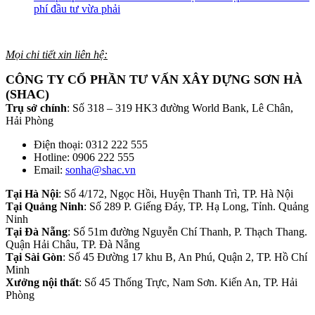
phí đầu tư vừa phải
Mọi chi tiết xin liên hệ:
CÔNG TY CỔ PHẦN TƯ VẤN XÂY DỰNG SƠN HÀ
(SHAC)
Trụ sở chính
: Số 318 – 319 HK3 đường World Bank, Lê Chân,
Hải Phòng
Điện thoại: 0312 222 555
Hotline: 0906 222 555
Email:
sonha@shac.vn
Tại Hà Nội
: Số 4/172, Ngọc Hồi, Huyện Thanh Trì, TP. Hà Nội
Tại Quảng Ninh
: Số 289 P. Giếng Đáy, TP. Hạ Long, Tỉnh. Quảng
Ninh
Tại Đà Nẵng
: Số 51m đường Nguyễn Chí Thanh, P. Thạch Thang.
Quận Hải Châu, TP. Đà Nẵng
Tại Sài Gòn
: Số 45 Đường 17 khu B, An Phú, Quận 2, TP. Hồ Chí
Minh
Xưởng nội thất
: Số 45 Thống Trực, Nam Sơn. Kiến An, TP. Hải
Phòng