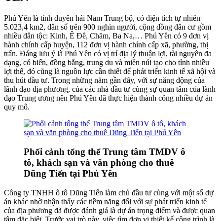
Phú Yên là tỉnh duyên hải Nam Trung bộ, có diện tích tự nhiên
5.023,4 km2, dân số trên 900 nghìn người, cộng đồng dân cư gồm
nhiều dân tộc: Kinh, Ê Đê, Chăm, Ba Na,… Phú Yên có 9 đơn vị
hành chính cấp huyện, 112 đơn vị hành chính cấp xã, phường, thị
trấn. Đáng lưu ý là Phú Yên có vị trí địa lý thuận lợi, tài nguyên đa
dạng, có biển, đồng bằng, trung du và miền núi tạo cho tỉnh nhiều
lợi thế, đó cũng là nguồn lực cần thiết để phát triển kinh tế xã hội và
thu hút đầu tư. Trong những năm gần đây, với sự năng động của
lãnh đạo địa phương, của các nhà đầu tư cùng sự quan tâm của lãnh
đạo Trung ương nên Phú Yên đã thực hiện thành công nhiều dự án
quy mô.
Phối cảnh tổng thể Trung tâm TMDV ô
tô, khách sạn và văn phòng cho thuê
Dũng Tiến tại Phú Yên
Công ty TNHH ô tô Dũng Tiến làm chủ đầu tư cùng với một số dự
án khác nhờ nhận thấy các tiềm năng đối với sự phát triển kinh tế
của địa phương đã được đánh giá là dự án trọng điểm và được quan
tâm đặc biệt. Trước vai trò này, việc tìm đơn vị thiết kế công trình là