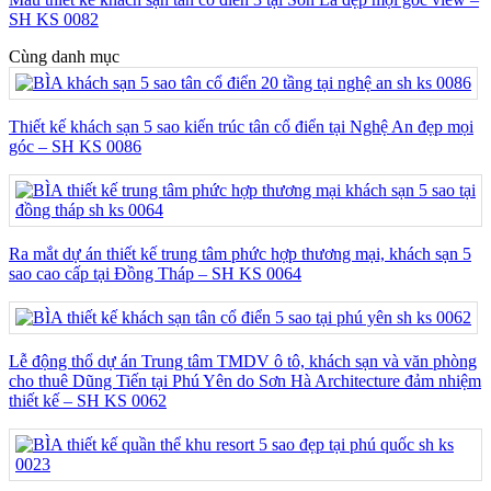
SH KS 0082
Cùng danh mục
Thiết kế khách sạn 5 sao kiến trúc tân cổ điển tại Nghệ An đẹp mọi
góc – SH KS 0086
Ra mắt dự án thiết kế trung tâm phức hợp thương mại, khách sạn 5
sao cao cấp tại Đồng Tháp – SH KS 0064
Lễ động thổ dự án Trung tâm TMDV ô tô, khách sạn và văn phòng
cho thuê Dũng Tiến tại Phú Yên do Sơn Hà Architecture đảm nhiệm
thiết kế – SH KS 0062