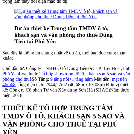
trọng làm thay đổi diện mạo đô thị.
Dự án thiết kế Trung tâm TMDV ô tô,
khách sạn và văn phòng cho thuê Dũng
Tiến tại Phú Yên
Sau đây là thông tin chung nhất về dự án, mời bạn đọc cùng tham
khảo:
Chủ đầu tư: Công ty TNHH Ô tô Dũng Tiến
Đc: TP. Tuy Hòa , tỉnh.
Phú Yên
Loại hình:
Tổ hợp showroom tô tô, khách sạn 5 sao và văn
phòng cho thuê
Số Tầng:
9 tầng nổi+1 tầng hầm
Mặt tiền:
mặt tiền
46m68
Tổng diện tích: 2944,57m2 (46,68m x 63,08m)
Đơn vị thiết
kế: Công ty Cổ phần Tư vấn Xây dựng Sơn Hà (SHAC)
Năm thực
hiện: 2018
THIẾT KẾ TỔ HỢP TRUNG TÂM
TMDV Ô TÔ, KHÁCH SẠN 5 SAO VÀ
VĂN PHÒNG CHO THUÊ TẠI PHÚ
YÊN