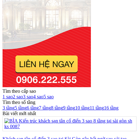
Tìm theo cấp sao
1 sao
2 sao
3 sao
4 sao
5 sao
Tìm theo số tầng
3 tầng
5 tầng
6 tầng
7 tầng
8 tầng
9 tầng
10 tầng
11 tầng
16 tầng
Bài viết mới nhất
Khách sạn tân cổ điển 3 sao tại Sài Gòn gây bất ngờ sau cải tạo –