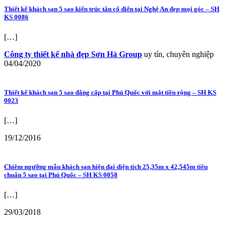
Thiết kế khách sạn 5 sao kiến trúc tân cổ điển tại Nghệ An đẹp mọi góc – SH
KS 0086
[…]
Công ty thiết kế nhà đẹp Sơn Hà Group
uy tín, chuyên nghiệp
04/04/2020
Thiết kế khách sạn 5 sao đẳng cấp tại Phú Quốc với mặt tiền rộng – SH KS
0023
[…]
19/12/2016
Chiêm ngưỡng mẫu khách sạn hiện đại diện tích 25,35m x 42,545m tiêu
chuẩn 5 sao tại Phú Quốc – SH KS 0058
[…]
29/03/2018