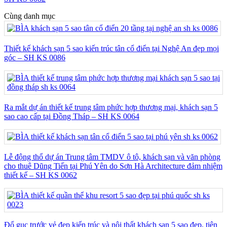
Cùng danh mục
Thiết kế khách sạn 5 sao kiến trúc tân cổ điển tại Nghệ An đẹp mọi
góc – SH KS 0086
Ra mắt dự án thiết kế trung tâm phức hợp thương mại, khách sạn 5
sao cao cấp tại Đồng Tháp – SH KS 0064
Lễ động thổ dự án Trung tâm TMDV ô tô, khách sạn và văn phòng
cho thuê Dũng Tiến tại Phú Yên do Sơn Hà Architecture đảm nhiệm
thiết kế – SH KS 0062
Đổ gục trước vẻ đẹp kiến trúc và nội thất khách sạn 5 sao đẹp, tiện