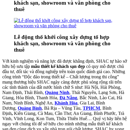
khách sạn, showroom và văn phòng cho
thuê
Lễ động thổ khởi công xây dựng tổ hợp
khách sạn, showroom và văn phòng cho
thuê
Với kinh nghiệm và năng lực đã được khẳng định, SHAC tự hào sở
hữu bộ sưu tập
mẫu thiết kế khách sạn đẹp
có quy mô được chủ
đầu tư, đối tác và đồng nghiệp trên toàn quốc đánh giá cao. Những
công trình “Độc đáo trong thiết kế – Chất lượng trong thi công”
mang thương hiệu SHAC ngày càng được phủ sóng rộng rãi trên
các tỉnh thành của đất nước hình chữ S như: Hà Nội, Hải Phòng,
Nam Định, Thái Bình,
Quảng Ninh
, Thái Nguyên, Lạng Sơn, Hà
Giang, Hòa Bình, Thanh Hóa,
Đà Nẵng
, Bắc Ninh, Lào Cai, Hà
Nam, Ninh Bình, Nghệ An,
Khánh Hòa
, Gia Lai, Bình
Dương,
Quảng Bình
, Bà Rịa – Vũng Tàu,
TPHCM
, Bình
Định
,
Kiên Giang, Cà Mau, Cần Thơ, An Giang, Bình Phước, Trà
Vinh, Vĩnh Long, Kon Tum, Thừa Thiên Huế… Quý vị hãy liên hệ
ngay với chúng tôi để sở hữu cho mình những mẫu thiết kế khách
sạn đẹp cùng dịch vụ xây nhà trọn gói chất lượng. SHAC hy vọng