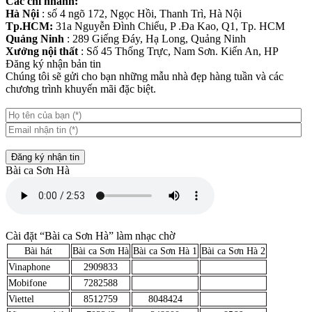
Các chi nhánh:
Hà Nội
: số 4 ngõ 172, Ngọc Hồi, Thanh Trì, Hà Nội
Tp.HCM:
31a Nguyễn Đình Chiểu, P .Đa Kao, Q1, Tp. HCM
Quảng Ninh
: 289 Giếng Đáy, Hạ Long, Quảng Ninh
Xưởng nội thất
: Số 45 Thống Trực, Nam Sơn. Kiến An, HP
Đăng ký nhận bản tin
Chúng tôi sẽ gửi cho bạn những mẫu nhà đẹp hàng tuần và các
chương trình khuyến mãi đặc biệt.
Đăng ký nhận tin
Bài ca Sơn Hà
Cài đặt “Bài ca Sơn Hà” làm nhạc chờ
Bài hát
Bài ca Sơn Hà
Bài ca Sơn Hà 1
Bài ca Sơn Hà 2
Vinaphone
2909833
Mobifone
7282588
Viettel
8512759
8048424