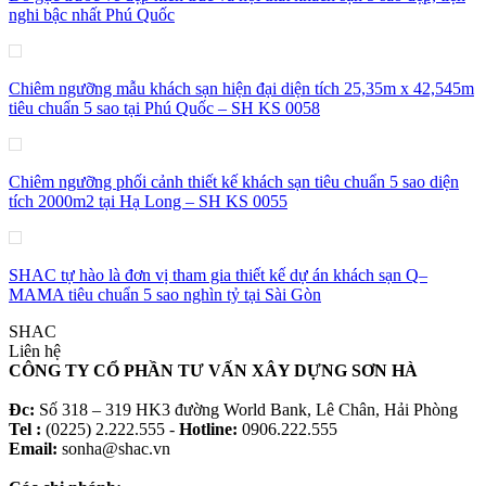
nghi bậc nhất Phú Quốc
Chiêm ngưỡng mẫu khách sạn hiện đại diện tích 25,35m x 42,545m
tiêu chuẩn 5 sao tại Phú Quốc – SH KS 0058
Chiêm ngưỡng phối cảnh thiết kế khách sạn tiêu chuẩn 5 sao diện
tích 2000m2 tại Hạ Long – SH KS 0055
SHAC tự hào là đơn vị tham gia thiết kế dự án khách sạn Q–
MAMA tiêu chuẩn 5 sao nghìn tỷ tại Sài Gòn
SHAC
Liên hệ
CÔNG TY CỔ PHẦN TƯ VẤN XÂY DỰNG SƠN HÀ
Đc:
Số 318 – 319 HK3 đường World Bank, Lê Chân, Hải Phòng
Tel :
(0225) 2.222.555 -
Hotline:
0906.222.555
Email:
sonha@shac.vn