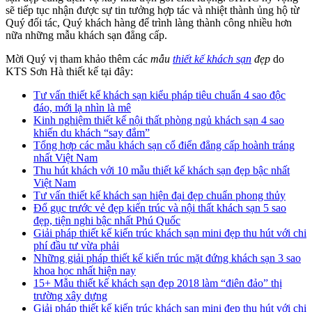
sẽ tiếp tục nhận được sự tin tưởng hợp tác và nhiệt thành ủng hộ từ
Quý đối tác, Quý khách hàng để trình làng thành công nhiều hơn
nữa những mẫu khách sạn đẳng cấp.
Mời Quý vị tham khảo thêm các
mẫu
thiết kế khách sạn
đẹp
do
KTS Sơn Hà thiết kế tại đây:
Tư vấn thiết kế khách sạn kiểu pháp tiêu chuẩn 4 sao độc
đáo, mới lạ nhìn là mê
Kinh nghiệm thiết kế nội thất phòng ngủ khách sạn 4 sao
khiến du khách “say đắm”
Tổng hợp các mẫu khách sạn cổ điển đẳng cấp hoành tráng
nhất Việt Nam
Thu hút khách với 10 mẫu thiết kế khách sạn đẹp bậc nhất
Việt Nam
Tư vấn thiết kế khách sạn hiện đại đẹp chuẩn phong thủy
Đổ gục trước vẻ đẹp kiến trúc và nội thất khách sạn 5 sao
đẹp, tiện nghi bậc nhất Phú Quốc
Giải pháp thiết kế kiến trúc khách sạn mini đẹp thu hút với chi
phí đầu tư vừa phải
Những giải pháp thiết kế kiến trúc mặt đứng khách sạn 3 sao
khoa học nhất hiện nay
15+ Mẫu thiết kế khách sạn đẹp 2018 làm “điên đảo” thị
trường xây dựng
Giải pháp thiết kế kiến trúc khách sạn mini đẹp thu hút với chi