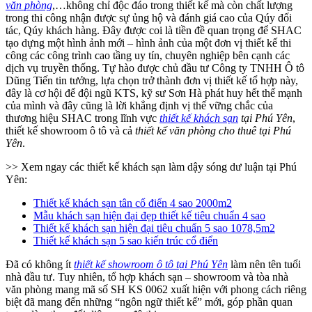
văn phòng
,…không chỉ độc đáo trong thiết kế mà còn chất lượng
trong thi công nhận được sự ủng hộ và đánh giá cao của Qúy đối
tác, Qúy khách hàng. Đây được coi là tiền đề quan trọng để SHAC
tạo dựng một hình ảnh mới – hình ảnh của một đơn vị thiết kế thi
công các công trình cao tầng uy tín, chuyên nghiệp bên cạnh các
dịch vụ truyền thống. Tự hào được chủ đầu tư Công ty TNHH Ô tô
Dũng Tiến tin tưởng, lựa chọn trở thành đơn vị thiết kế tổ hợp này,
đây là cơ hội để đội ngũ KTS, kỹ sư Sơn Hà phát huy hết thế mạnh
của mình và đây cũng là lời khẳng định vị thế vững chắc của
thương hiệu SHAC trong lĩnh vực
thiết kế khách sạn
tại Phú Yên
,
thiết kế showroom ô tô và cả
thiết kế văn phòng cho thuê tại Phú
Yên
.
>> Xem ngay các thiết kế khách sạn làm dậy sóng dư luận tại Phú
Yên:
Thiết kế khách sạn tân cổ điển 4 sao 2000m2
Mẫu khách sạn hiện đại đẹp thiết kế tiêu chuẩn 4 sao
Thiết kế khách sạn hiện đại tiêu chuẩn 5 sao 1078,5m2
Thiết kế khách sạn 5 sao kiến trúc cổ điển
Đã có không ít
thiết kế showroom ô tô tại Phú Yên
làm nên tên tuổi
nhà đầu tư. Tuy nhiên, tổ hợp khách sạn – showroom và tòa nhà
văn phòng mang mã số SH KS 0062 xuất hiện với phong cách riêng
biệt đã mang đến những “ngôn ngữ thiết kế” mới, góp phần quan