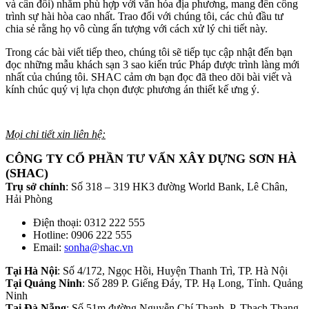
và cân đối) nhằm phù hợp với văn hóa địa phương, mang đến công
trình sự hài hòa cao nhất. Trao đổi với chúng tôi, các chủ đầu tư
chia sẻ rằng họ vô cùng ấn tượng với cách xử lý chi tiết này.
Trong các bài viết tiếp theo, chúng tôi sẽ tiếp tục cập nhật đến bạn
đọc những mẫu khách sạn 3 sao kiến trúc Pháp được trình làng mới
nhất của chúng tôi. SHAC cảm ơn bạn đọc đã theo dõi bài viết và
kính chúc quý vị lựa chọn được phương án thiết kế ưng ý.
Mọi chi tiết xin liên hệ:
CÔNG TY CỔ PHẦN TƯ VẤN XÂY DỰNG SƠN HÀ
(SHAC)
Trụ sở chính
: Số 318 – 319 HK3 đường World Bank, Lê Chân,
Hải Phòng
Điện thoại: 0312 222 555
Hotline: 0906 222 555
Email:
sonha@shac.vn
Tại Hà Nội
: Số 4/172, Ngọc Hồi, Huyện Thanh Trì, TP. Hà Nội
Tại Quảng Ninh
: Số 289 P. Giếng Đáy, TP. Hạ Long, Tỉnh. Quảng
Ninh
Tại Đà Nẵng
: Số 51m đường Nguyễn Chí Thanh, P. Thạch Thang.