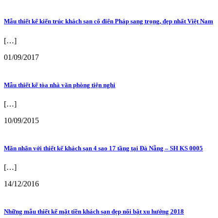
Mẫu thiết kế kiến trúc khách sạn cổ điển Pháp sang trọng, đẹp nhất Việt Nam
[…]
01/09/2017
Mẫu thiết kế tòa nhà văn phòng tiện nghi
[…]
10/09/2015
Mãn nhãn với thiết kế khách sạn 4 sao 17 tầng tại Đà Nẵng – SH KS 0005
[…]
14/12/2016
Những mẫu thiết kế mặt tiền khách sạn đẹp nổi bật xu hướng 2018