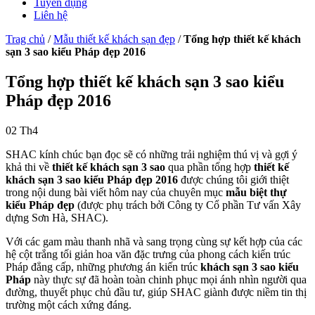
Tuyển dụng
Liên hệ
Trag chủ
/
Mẫu thiết kế khách sạn đẹp
/
Tổng hợp thiết kế khách
sạn 3 sao kiểu Pháp đẹp 2016
Tổng hợp thiết kế khách sạn 3 sao kiểu
Pháp đẹp 2016
02
Th4
SHAC kính chúc bạn đọc sẽ có những trải nghiệm thú vị và gợi ý
khả thi về
thiết kế khách sạn 3 sao
qua phần tổng hợp
thiết kế
khách sạn 3 sao kiểu Pháp đẹp 2016
được chúng tôi giới thiệt
trong nội dung bài viết hôm nay của chuyên mục
mẫu biệt thự
kiểu Pháp đẹp
(được phụ trách bởi Công ty Cổ phần Tư vấn Xây
dựng Sơn Hà, SHAC).
Với các gam màu thanh nhã và sang trọng cùng sự kết hợp của các
hệ cột trắng tối giản hoa văn đặc trưng của phong cách kiến trúc
Pháp đẳng cấp, những phương án kiến trúc
khách sạn 3 sao kiểu
Pháp
này thực sự đã hoàn toàn chinh phục mọi ánh nhìn người qua
đường, thuyết phục chủ đầu tư, giúp SHAC giành được niềm tin thị
trường một cách xứng đáng.