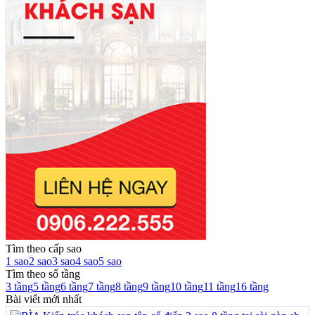
Tìm theo cấp sao
1 sao
2 sao
3 sao
4 sao
5 sao
Tìm theo số tầng
3 tầng
5 tầng
6 tầng
7 tầng
8 tầng
9 tầng
10 tầng
11 tầng
16 tầng
Bài viết mới nhất