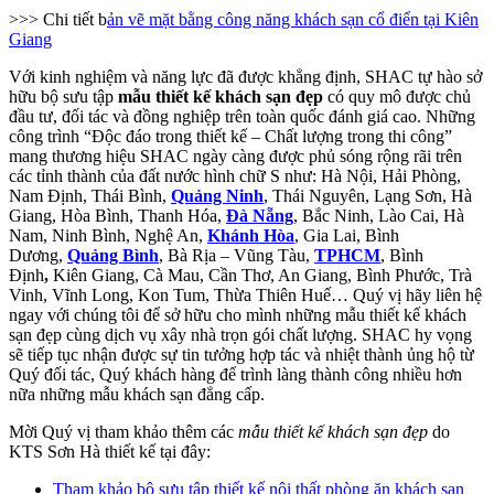
>>> Chi tiết b
ản vẽ mặt bằng công năng khách sạn cổ điển tại Kiên
Giang
Với kinh nghiệm và năng lực đã được khẳng định, SHAC tự hào sở
hữu bộ sưu tập
mẫu thiết kế khách sạn đẹp
có quy mô được chủ
đầu tư, đối tác và đồng nghiệp trên toàn quốc đánh giá cao. Những
công trình “Độc đáo trong thiết kế – Chất lượng trong thi công”
mang thương hiệu SHAC ngày càng được phủ sóng rộng rãi trên
các tỉnh thành của đất nước hình chữ S như: Hà Nội, Hải Phòng,
Nam Định, Thái Bình,
Quảng Ninh
, Thái Nguyên, Lạng Sơn, Hà
Giang, Hòa Bình, Thanh Hóa,
Đà Nẵng
, Bắc Ninh, Lào Cai, Hà
Nam, Ninh Bình, Nghệ An,
Khánh Hòa
, Gia Lai, Bình
Dương,
Quảng Bình
, Bà Rịa – Vũng Tàu,
TPHCM
, Bình
Định
,
Kiên Giang, Cà Mau, Cần Thơ, An Giang, Bình Phước, Trà
Vinh, Vĩnh Long, Kon Tum, Thừa Thiên Huế… Quý vị hãy liên hệ
ngay với chúng tôi để sở hữu cho mình những mẫu thiết kế khách
sạn đẹp cùng dịch vụ xây nhà trọn gói chất lượng. SHAC hy vọng
sẽ tiếp tục nhận được sự tin tưởng hợp tác và nhiệt thành ủng hộ từ
Quý đối tác, Quý khách hàng để trình làng thành công nhiều hơn
nữa những mẫu khách sạn đẳng cấp.
Mời Quý vị tham khảo thêm các
mẫu thiết kế khách sạn đẹp
do
KTS Sơn Hà thiết kế tại đây:
Tham khảo bộ sưu tập thiết kế nội thất phòng ăn khách sạn