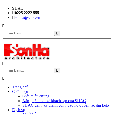
SHAC:
0225 2222 555
sonha@shac.vn
Trang chủ
Giới thiệu
Giới thiệu chung
Năng lực thiết kế khách sạn của SHAC
SHAC đăng ký thành công bảo hộ quyền tác giả logo
Dịch vụ