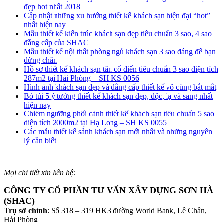
đẹp hot nhất 2018
Cập nhật những xu hướng thiết kế khách sạn hiện đại “hot”
nhất hiện nay
Mẫu thiết kế kiến trúc khách sạn đẹp tiêu chuẩn 3 sao, 4 sao
đẳng cấp của SHAC
Mẫu thiết kế nội thất phòng ngủ khách sạn 3 sao đáng để bạn
dừng chân
Hồ sơ thiết kế khách sạn tân cổ điển tiêu chuẩn 3 sao diện tích
287m2 tại Hải Phòng – SH KS 0056
Hình ảnh khách sạn đẹp và đẳng cấp thiết kế vô cùng bắt mắt
Bỏ túi 5 ý tưởng thiết kế khách sạn đẹp, độc, lạ và sang nhất
hiện nay
Chiêm ngưỡng phối cảnh thiết kế khách sạn tiêu chuẩn 5 sao
diện tích 2000m2 tại Hạ Long – SH KS 0055
Các mẫu thiết kế sảnh khách sạn mới nhất và những nguyên
lý cần biết
Mọi chi tiết xin liên hệ:
CÔNG TY CỔ PHẦN TƯ VẤN XÂY DỰNG SƠN HÀ
(SHAC)
Trụ sở chính
: Số 318 – 319 HK3 đường World Bank, Lê Chân,
Hải Phòng