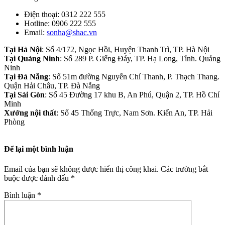
Điện thoại: 0312 222 555
Hotline: 0906 222 555
Email:
sonha@shac.vn
Tại Hà Nội
: Số 4/172, Ngọc Hồi, Huyện Thanh Trì, TP. Hà Nội
Tại Quảng Ninh
: Số 289 P. Giếng Đáy, TP. Hạ Long, Tỉnh. Quảng
Ninh
Tại Đà Nẵng
: Số 51m đường Nguyễn Chí Thanh, P. Thạch Thang.
Quận Hải Châu, TP. Đà Nẵng
Tại Sài Gòn
: Số 45 Đường 17 khu B, An Phú, Quận 2, TP. Hồ Chí
Minh
Xưởng nội thất
: Số 45 Thống Trực, Nam Sơn. Kiến An, TP. Hải
Phòng
Để lại một bình luận
Email của bạn sẽ không được hiển thị công khai.
Các trường bắt
buộc được đánh dấu
*
Bình luận
*