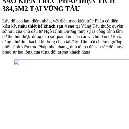
SAO KIẾN TRÚC PHÁP DIỆN TÍCH
384,5M2 TẠI VŨNG TÀU
Lấy độ cao làm điểm nhấn, với diện mạo kiến trúc Pháp cổ điển
kiêu kỳ,
mẫu thiết kế khách sạn 4 sao
tại Vũng Tàu thuộc quyền
sở hữu của chủ đầu tư Ngô Đình Dương thực sự là công trình tầm
cỡ thu hút được đông đảo sự quan tâm của các vị chủ đầu tư khác
cũng như du khách khi dừng chân tại đây. Tận mắt chiêm ngưỡng
phối cảnh kiến trúc Pháp nhẹ nhàng, tinh tế mà đủ sâu sắc để thuyết
phục sự hài lòng của từng đối tượng khách hàng.