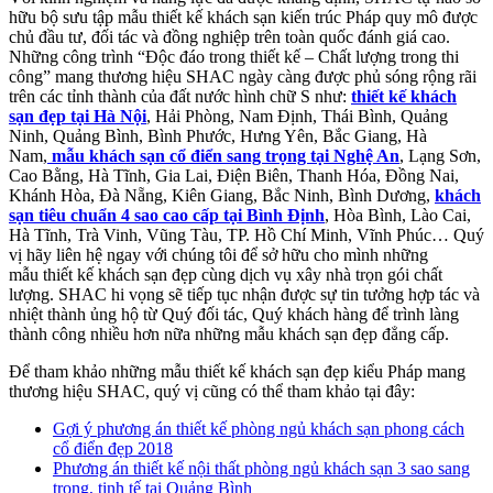
hữu bộ sưu tập mẫu thiết kế khách sạn kiến trúc Pháp quy mô được
chủ đầu tư, đối tác và đồng nghiệp trên toàn quốc đánh giá cao.
Những công trình “Độc đáo trong thiết kế – Chất lượng trong thi
công” mang thương hiệu SHAC ngày càng được phủ sóng rộng rãi
trên các tỉnh thành của đất nước hình chữ S như:
thiết kế khách
sạn đẹp tại Hà Nội
, Hải Phòng, Nam Định, Thái Bình, Quảng
Ninh, Quảng Bình, Bình Phước, Hưng Yên, Bắc Giang, Hà
Nam,
mẫu khách sạn cổ điển sang trọng tại Nghệ An
, Lạng Sơn,
Cao Bằng, Hà Tĩnh, Gia Lai, Điện Biên, Thanh Hóa, Đồng Nai,
Khánh Hòa, Đà Nẵng, Kiên Giang, Bắc Ninh, Bình Dương,
khách
sạn tiêu chuẩn 4 sao cao cấp tại Bình Định
, Hòa Bình, Lào Cai,
Hà Tĩnh, Trà Vinh, Vũng Tàu, TP. Hồ Chí Minh, Vĩnh Phúc… Quý
vị hãy liên hệ ngay với chúng tôi để sở hữu cho mình những
mẫu thiết kế khách sạn đẹp cùng dịch vụ xây nhà trọn gói chất
lượng. SHAC hi vọng sẽ tiếp tục nhận được sự tin tưởng hợp tác và
nhiệt thành ủng hộ từ Quý đối tác, Quý khách hàng để trình làng
thành công nhiều hơn nữa những mẫu khách sạn đẹp đẳng cấp.
Để tham khảo những mẫu thiết kế khách sạn đẹp kiểu Pháp mang
thương hiệu SHAC, quý vị cũng có thể tham khảo tại đây:
Gợi ý phương án thiết kế phòng ngủ khách sạn phong cách
cổ điển đẹp 2018
Phương án thiết kế nội thất phòng ngủ khách sạn 3 sao sang
trọng, tinh tế tại Quảng Bình