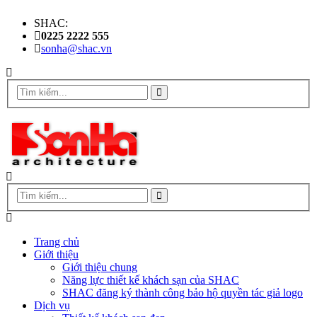
SHAC:
0225 2222 555
sonha@shac.vn
Trang chủ
Giới thiệu
Giới thiệu chung
Năng lực thiết kế khách sạn của SHAC
SHAC đăng ký thành công bảo hộ quyền tác giả logo
Dịch vụ