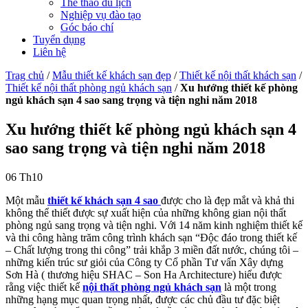
Thể thao du lịch
Nghiệp vụ đào tạo
Góc báo chí
Tuyển dụng
Liên hệ
Trag chủ
/
Mẫu thiết kế khách sạn đẹp
/
Thiết kế nội thất khách sạn
/
Thiết kế nội thất phòng ngủ khách sạn
/
Xu hướng thiết kế phòng
ngủ khách sạn 4 sao sang trọng và tiện nghi năm 2018
Xu hướng thiết kế phòng ngủ khách sạn 4
sao sang trọng và tiện nghi năm 2018
06
Th10
Một mẫu
thiết kế khách sạn 4 sao
được cho là đẹp mắt và khả thi
không thể thiết được sự xuất hiện của những không gian nội thất
phòng ngủ sang trọng và tiện nghi. Với 14 năm kinh nghiệm thiết kế
và thi công hàng trăm công trình khách sạn “Độc đáo trong thiết kế
– Chất lượng trong thi công” trải khắp 3 miền đất nước, chúng tôi –
những kiến trúc sư giỏi của Công ty Cổ phần Tư vấn Xây dựng
Sơn Hà ( thương hiệu SHAC – Son Ha Architecture) hiểu được
rằng việc thiết kế
nội thất phòng ngủ khách sạn
là một trong
những hạng mục quan trọng nhất, được các chủ đầu tư đặc biệt