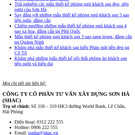
Trải nghiệm các mẫu thiết kế phòng ngủ khách sạn đẹp, tiện
nghi của Sơn Hà
Say đắm với những mẫu thiết kế phòng ngủ khách sạn 5 sao
tiện nghi, đẳng cấp
Chiêm ngưỡng những mẫu thiết kế phòng ngủ khách sạn 4
sao xa hoa, đẳng cấp tại Phú Quốc
Mẫu thiết kế phòng ngủ khách sạn 3 sao sang trọng, đẳng cấp
tại Quảng Ninh
Khám phá mẫu thiết kế khách sạn kiểu Pháp mặt tiền đẹp tại
Cô Tô
Khám phá những mẫu thiết kế nội thất phòng ăn khách sạn
tiện nghi và hiện đại
Mọi chi tiết xin liên hệ:
CÔNG TY CỔ PHẦN TƯ VẤN XÂY DỰNG SƠN HÀ
(SHAC)
Trụ sở chính
: Số 318 – 319 HK3 đường World Bank, Lê Chân,
Hải Phòng
Điện thoại: 0312 222 555
Hotline: 0906 222 555
Email:
sonha@shac.vn