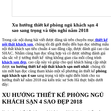
Xu hướng thiết kế phòng ngủ khách sạn 4
sao sang trọng và tiện nghi năm 2018
Trong các nội dung bài viết được đăng tải trên chuyên mục
thiết kế
nội thất khách sạn
, chúng tôi đã giới thiệu đến bạn đọc những mẫu
nội thất khách sạn tiêu chuẩn 4 sao đẳng cấp, được đánh giá cao của
SHAC. Nhằm cùng bạn đọc tổng hợp và có được những đánh giá
sâu sắc về ý tưởng thiết kế từng không gian của mỗi công trình
khách sạn đẹp
, cao cấp này và giúp cho quý khách hàng cập nhật
được
xu hướng thiết kế nội thất khách sạn mới nhất
chúng tôi
xin mời bạn đọc cùng tham khảo một số phương án thiết kế
phòng
ngủ khách sạn 4 sao
sang trọng và tiện nghi điển hình cho xu
hướng thiết kế năm 2018 mà kiến trúc sư Sơn Hà thực hiện dưới
đây:
XU HƯỚNG THIẾT KẾ PHÒNG NGỦ
KHÁCH SẠN 4 SAO ĐẸP 2018