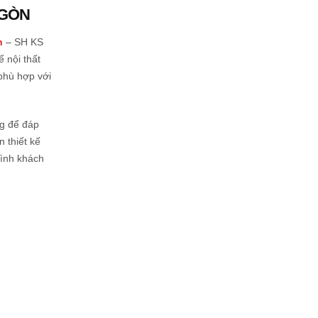
 GÒN
n
– SH KS
 nội thất
phù hợp với
ng để đáp
 thiết kế
rình khách