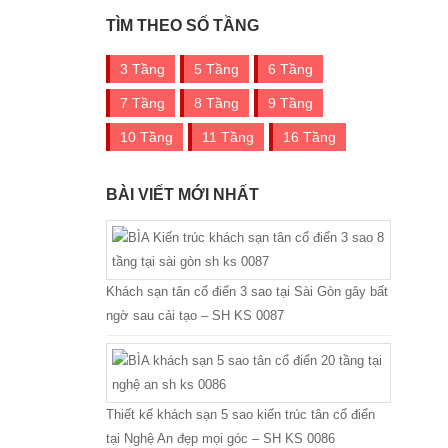
TÌM THEO SỐ TẦNG
3 Tầng
5 Tầng
6 Tầng
7 Tầng
8 Tầng
9 Tầng
10 Tầng
11 Tầng
16 Tầng
BÀI VIẾT MỚI NHẤT
Khách sạn tân cổ điển 3 sao tại Sài Gòn gây bất
ngờ sau cải tạo – SH KS 0087
Thiết kế khách sạn 5 sao kiến trúc tân cổ điển
tại Nghệ An đẹp mọi góc – SH KS 0086