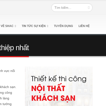
 VỀ SHAC
TIN TỨC SỰ KIỆN
TUYỂN DỤNG
LIÊN HỆ
thiệp nhất
nh vực nổi
 khách sạn.
ững công
h làng
n tưởng