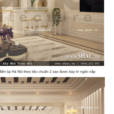
điển tại Hà Nội theo tiêu chuẩn 2 sao được bày trí ngăn nắp