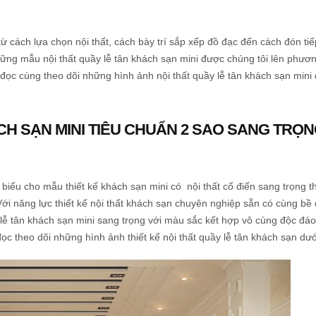
ừ cách lựa chọn nội thất, cách bày trí sắp xếp đồ đạc đến cách đón ti
ững mẫu nội thất quầy lễ tân khách sạn mini được chúng tôi lên phươn
 đọc cùng theo dõi những hình ảnh nội thất quầy lễ tân khách sạn mini
CH SẠN MINI TIÊU CHUẨN 2 SAO SANG TRỌN
 biểu cho mẫu thiết kế khách sạn mini có nội thất cổ điển sang trọng t
ới năng lực thiết kế nội thất khách sạn chuyên nghiệp sẵn có cùng bề 
lễ tân khách sạn mini sang trọng với màu sắc kết hợp vô cùng độc đáo
đọc theo dõi những hình ảnh thiết kế nội thất quầy lễ tân khách sạn dướ