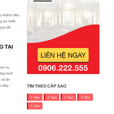
ếp khách đều
g án thiết
 qua đã
G TẠI
heo xu
dày kinh
 và ấn
i đây:
TÌM THEO CẤP SAO
1 Sao
2 Sao
3 Sao
4 Sao
5 Sao