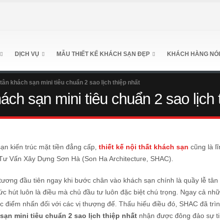
DỊCH VỤ
MẪU THIẾT KẾ KHÁCH SẠN ĐẸP
KHÁCH HÀNG NÓI
ễ tân khách sạn mini tiêu chuẩn 2 sao lịch thiệp nhất
hách sạn mini tiêu chuẩn 2 sao lịch 
sạn kiến trúc mặt tiền đẳng cấp,
thiết kế nội thất khách sạn
cũng là lĩ
 Tư Vấn Xây Dựng Sơn Hà (Son Ha Architecture, SHAC).
tương đầu tiên ngay khi bước chân vào khách sạn chính là quầy lễ tân
ức hút luôn là điều mà chủ đầu tư luôn đặc biệt chú trọng. Ngay cả nh
c điểm nhấn đối với các vị thượng đế. Thấu hiếu điều đó, SHAC đã trìn
 sạn mini tiêu chuẩn 2 sao lịch thiệp nhất
nhận được đông đảo sự ti