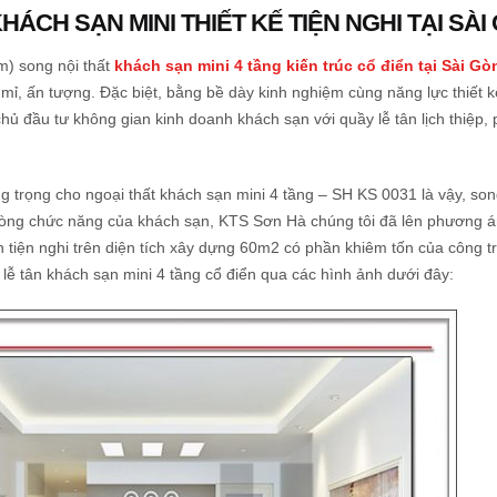
ÁCH SẠN MINI THIẾT KẾ TIỆN NGHI TẠI SÀI
m) song nội thất
khách sạn mini 4 tầng kiến trúc cổ điển tại Sài Gò
ỉ, ấn tượng. Đặc biệt, bằng bề dày kinh nghiệm cùng năng lực thiết kế
 đầu tư không gian kinh doanh khách sạn với quầy lễ tân lịch thiệp, 
 trọng cho ngoại thất khách sạn mini 4 tầng – SH KS 0031 là vậy, so
òng chức năng của khách sạn, KTS Sơn Hà chúng tôi đã lên phương án
tiện nghi trên diện tích xây dựng 60m2 có phần khiêm tốn của công t
lễ tân khách sạn mini 4 tầng cổ điển qua các hình ảnh dưới đây: