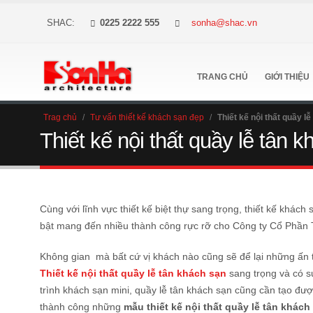
SHAC:
0225 2222 555
sonha@shac.vn
TRANG CHỦ
GIỚI THIỆU
Trag chủ
/
Tư vấn thiết kế khách sạn đẹp
/
Thiết kế nội thất quầy l
Thiết kế nội thất quầy lễ tân k
Cùng với lĩnh vực thiết kế biệt thự sang trọng, thiết kế khách 
bật mang đến nhiều thành công rực rỡ cho Công ty Cổ Phần
Không gian mà bất cứ vị khách nào cũng sẽ để lại những ấn 
Thiết kế nội thất quầy lễ tân khách sạn
sang trọng và có s
trình khách sạn mini, quầy lễ tân khách sạn cũng cần tạo đượ
thành công những
mẫu thiết kế nội thất quầy lễ tân khách