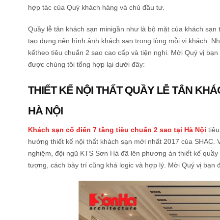
hợp tác của Quý khách hàng và chủ đầu tư.
Quầy lễ tân khách sạn minigần như là bộ mặt của khách sạn t
tạo dựng nên hình ảnh khách sạn trong lòng mỗi vị khách. Nh
kếtheo tiêu chuẩn 2 sao cao cấp và tiện nghi. Mời Quý vị bạn
được chúng tôi tổng hợp lại dưới đây:
THIẾT KẾ NỘI THẤT QUẦY LỄ TÂN KHÁ
HÀ NỘI
Khách sạn cổ điển 7 tầng tiêu chuẩn 2 sao tại Hà Nội
tiêu
hướng thiết kế nội thất khách sạn mới nhất 2017 của SHAC. V
nghiệm, đội ngũ KTS Sơn Hà đã lên phương án thiết kế quầy 
tượng, cách bày trí cũng khá logic và hợp lý. Mời Quý vị bạn 