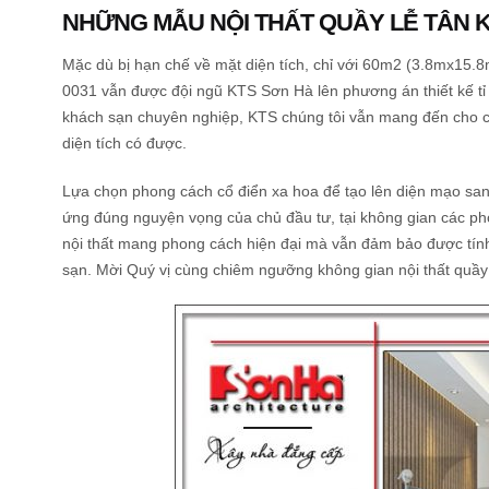
NHỮNG MẪU NỘI THẤT QUẦY LỄ TÂN KH
Mặc dù bị hạn chế về mặt diện tích, chỉ với 60m2 (3.8mx15.8
0031 vẫn được đội ngũ KTS Sơn Hà lên phương án thiết kế tỉ m
khách sạn chuyên nghiệp, KTS chúng tôi vẫn mang đến cho chủ
diện tích có được.
Lựa chọn phong cách cổ điển xa hoa để tạo lên diện mạo sang
ứng đúng nguyện vọng của chủ đầu tư, tại không gian các ph
nội thất mang phong cách hiện đại mà vẫn đảm bảo được tính 
sạn. Mời Quý vị cùng chiêm ngưỡng không gian nội thất quầy 