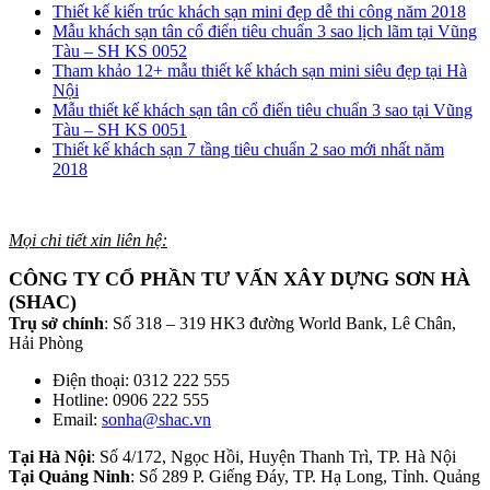
Thiết kế kiến trúc khách sạn mini đẹp dễ thi công năm 2018
Mẫu khách sạn tân cổ điển tiêu chuẩn 3 sao lịch lãm tại Vũng
Tàu – SH KS 0052
Tham khảo 12+ mẫu thiết kế khách sạn mini siêu đẹp tại Hà
Nội
Mẫu thiết kế khách sạn tân cổ điển tiêu chuẩn 3 sao tại Vũng
Tàu – SH KS 0051
Thiết kế khách sạn 7 tầng tiêu chuẩn 2 sao mới nhất năm
2018
Mọi chi tiết xin liên hệ:
CÔNG TY CỔ PHẦN TƯ VẤN XÂY DỰNG SƠN HÀ
(SHAC)
Trụ sở chính
: Số 318 – 319 HK3 đường World Bank, Lê Chân,
Hải Phòng
Điện thoại: 0312 222 555
Hotline: 0906 222 555
Email:
sonha@shac.vn
Tại Hà Nội
: Số 4/172, Ngọc Hồi, Huyện Thanh Trì, TP. Hà Nội
Tại Quảng Ninh
: Số 289 P. Giếng Đáy, TP. Hạ Long, Tỉnh. Quảng