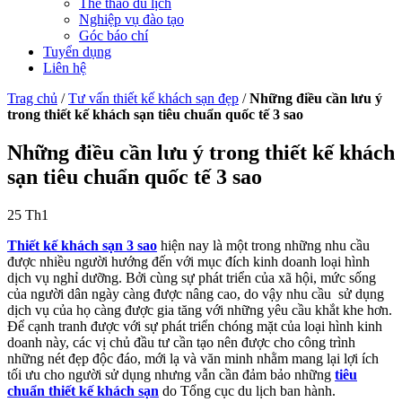
Thể thao du lịch
Nghiệp vụ đào tạo
Góc báo chí
Tuyển dụng
Liên hệ
Trag chủ
/
Tư vấn thiết kế khách sạn đẹp
/
Những điều cần lưu ý
trong thiết kế khách sạn tiêu chuẩn quốc tế 3 sao
Những điều cần lưu ý trong thiết kế khách
sạn tiêu chuẩn quốc tế 3 sao
25
Th1
Thiết kế khách sạn 3 sao
hiện nay là một trong những nhu cầu
được nhiều người hướng đến với mục đích kinh doanh loại hình
dịch vụ nghỉ dưỡng. Bởi cùng sự phát triển của xã hội, mức sống
của người dân ngày càng được nâng cao, do vậy nhu cầu sử dụng
dịch vụ của họ càng được gia tăng với những yêu cầu khắt khe hơn.
Để cạnh tranh được với sự phát triển chóng mặt của loại hình kinh
doanh này, các vị chủ đầu tư cần tạo nên được cho công trình
những nét đẹp độc đáo, mới lạ và văn minh nhằm mang lại lợi ích
tối ưu cho người sử dụng nhưng vẫn cần đảm bảo những
tiêu
chuẩn thiết kế khách sạn
do Tổng cục du lịch ban hành.