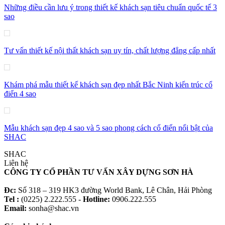
Những điều cần lưu ý trong thiết kế khách sạn tiêu chuẩn quốc tế 3
sao
Tư vấn thiết kế nội thất khách sạn uy tín, chất lượng đẳng cấp nhất
Khám phá mẫu thiết kế khách sạn đẹp nhất Bắc Ninh kiến trúc cổ
điển 4 sao
Mẫu khách sạn đẹp 4 sao và 5 sao phong cách cổ điển nổi bật của
SHAC
SHAC
Liên hệ
CÔNG TY CỔ PHẦN TƯ VẤN XÂY DỰNG SƠN HÀ
Đc:
Số 318 – 319 HK3 đường World Bank, Lê Chân, Hải Phòng
Tel :
(0225) 2.222.555 -
Hotline:
0906.222.555
Email:
sonha@shac.vn