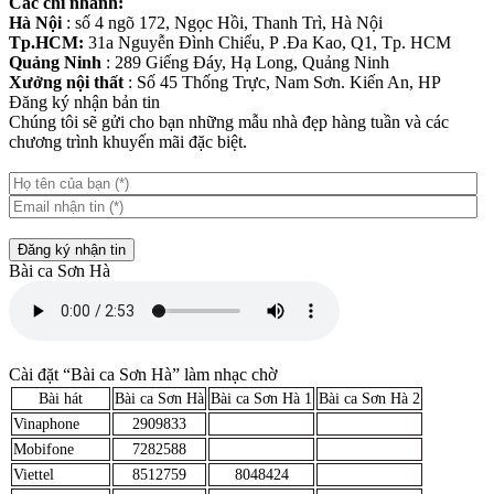
Các chi nhánh:
Hà Nội
: số 4 ngõ 172, Ngọc Hồi, Thanh Trì, Hà Nội
Tp.HCM:
31a Nguyễn Đình Chiểu, P .Đa Kao, Q1, Tp. HCM
Quảng Ninh
: 289 Giếng Đáy, Hạ Long, Quảng Ninh
Xưởng nội thất
: Số 45 Thống Trực, Nam Sơn. Kiến An, HP
Đăng ký nhận bản tin
Chúng tôi sẽ gửi cho bạn những mẫu nhà đẹp hàng tuần và các
chương trình khuyến mãi đặc biệt.
Đăng ký nhận tin
Bài ca Sơn Hà
Cài đặt “Bài ca Sơn Hà” làm nhạc chờ
Bài hát
Bài ca Sơn Hà
Bài ca Sơn Hà 1
Bài ca Sơn Hà 2
Vinaphone
2909833
Mobifone
7282588
Viettel
8512759
8048424