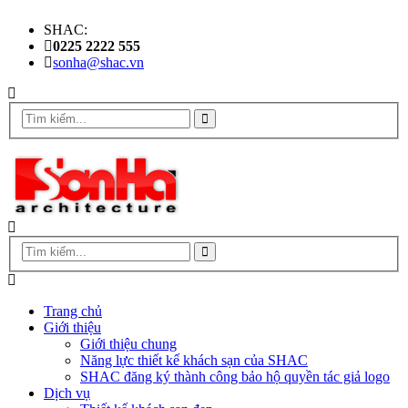
SHAC:
0225 2222 555
sonha@shac.vn
Trang chủ
Giới thiệu
Giới thiệu chung
Năng lực thiết kế khách sạn của SHAC
SHAC đăng ký thành công bảo hộ quyền tác giả logo
Dịch vụ