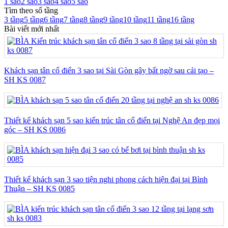
1 sao
2 sao
3 sao
4 sao
5 sao
Tìm theo số tầng
3 tầng
5 tầng
6 tầng
7 tầng
8 tầng
9 tầng
10 tầng
11 tầng
16 tầng
Bài viết mới nhất
Khách sạn tân cổ điển 3 sao tại Sài Gòn gây bất ngờ sau cải tạo –
SH KS 0087
Thiết kế khách sạn 5 sao kiến trúc tân cổ điển tại Nghệ An đẹp mọi
góc – SH KS 0086
Thiết kế khách sạn 3 sao tiện nghi phong cách hiện đại tại Bình
Thuận – SH KS 0085