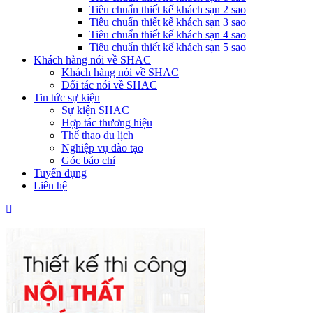
Tiêu chuẩn thiết kế khách sạn 2 sao
Tiêu chuẩn thiết kế khách sạn 3 sao
Tiêu chuẩn thiết kế khách sạn 4 sao
Tiêu chuẩn thiết kế khách sạn 5 sao
Khách hàng nói về SHAC
Khách hàng nói về SHAC
Đối tác nói về SHAC
Tin tức sự kiện
Sự kiện SHAC
Hợp tác thương hiệu
Thể thao du lịch
Nghiệp vụ đào tạo
Góc báo chí
Tuyển dụng
Liên hệ