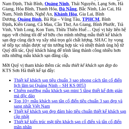
Nam Định, Thái Bình,
Quảng Ninh
, Thái Nguyên, Lạng Sơn, Hà
Giang, Hòa Bình, Thanh Hóa,
Đà Nẵng
, Bắc Ninh, Lào Cai, Hà
Nam, Ninh Bình, Nghệ An,
Khánh Hòa
, Gia Lai, Bình
Dương,
Quảng Bình
, Bà Rịa – Vũng Tàu,
TPHCM
, Bình
Định
,
Kiên Giang, Cà Mau, Cần Thơ, An Giang, Bình Phước, Trà
Vinh, Vĩnh Long, Kon Tum, Thừa Thiên Huế… Quý vị hãy liên hệ
ngay với chúng tôi để sở hữu cho mình những mẫu thiết kế khách
sạn đẹp cùng dịch vụ xây nhà trọn gói chất lượng. SHAC hy vọng
sẽ tiếp tục nhận được sự tin tưởng hợp tác và nhiệt thành ủng hộ từ
Quý đối tác, Quý khách hàng để trình làng thành công nhiều hơn
nữa những mẫu khách sạn đẳng cấp.
Mời Quý vị tham khảo thêm các
mẫu thiết kế khách sạn đẹp
do
KTS Sơn Hà thiết kế tại đây:
Thiết kế khách sạn tiêu chuẩn 3 sao phong cách tân cổ điển
lịch lãm tại Quảng Ninh – SH KS 0053
Chiêm ngưỡng mẫu khách sạn mini 5 tầng thiết kế đơn giản
mà độc đáo
Top 10+ mẫu khách sạn tân cổ điển tiêu chuẩn 3 sao đẹp và
sang nhất Việt Nam
Thiết kế khách sạn đẹp đảm bảo tiêu chuẩn thiết kế khách sạn
cập nhật
Thiết kế kiến trúc mặt tiền khách sạn cổ điển và tân cổ điển
mãn nhãn