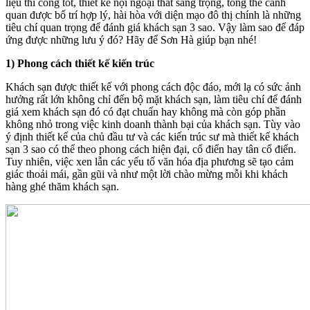
liệu thi công tốt, thiết kế nội ngoại thất sang trọng, tổng thể cảnh
quan được bố trí hợp lý, hài hòa với diện mạo đô thị chính là những
tiêu chí quan trọng để đánh giá khách sạn 3 sao. Vậy làm sao để đáp
ứng được những lưu ý đó? Hãy để Sơn Hà giúp bạn nhé!
1) Phong cách thiết kế kiến trúc
Khách sạn được thiết kế với phong cách độc đáo, mới lạ có sức ảnh
hưởng rất lớn không chỉ đến bộ mặt khách sạn, làm tiêu chí để đánh
giá xem khách sạn đó có đạt chuẩn hay không mà còn góp phần
không nhỏ trong việc kinh doanh thành bại của khách sạn. Tùy vào
ý định thiết kế của chủ đầu tư và các kiến trúc sư mà thiết kế khách
sạn 3 sao có thể theo phong cách hiện đại, cổ điển hay tân cổ điển.
Tuy nhiên, việc xen lẫn các yếu tố văn hóa địa phương sẽ tạo cảm
giác thoải mái, gần gũi và như một lời chào mừng mỗi khi khách
hàng ghé thăm khách sạn.