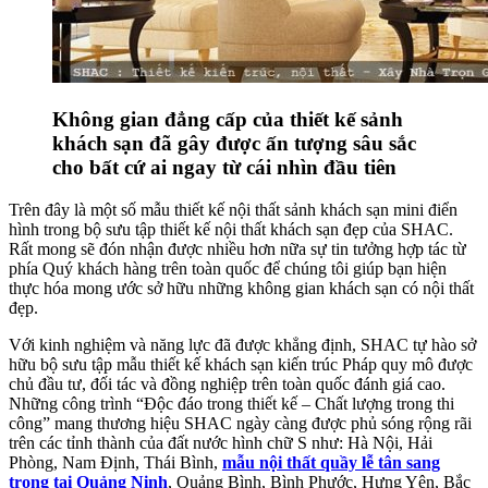
Không gian đẳng cấp của thiết kế sảnh
khách sạn đã gây được ấn tượng sâu sắc
cho bất cứ ai ngay từ cái nhìn đầu tiên
Trên đây là một số mẫu thiết kế nội thất sảnh khách sạn mini điển
hình trong bộ sưu tập thiết kế nội thất khách sạn đẹp của SHAC.
Rất mong sẽ đón nhận được nhiều hơn nữa sự tin tưởng hợp tác từ
phía Quý khách hàng trên toàn quốc để chúng tôi giúp bạn hiện
thực hóa mong ước sở hữu những không gian khách sạn có nội thất
đẹp.
Với kinh nghiệm và năng lực đã được khẳng định, SHAC tự hào sở
hữu bộ sưu tập mẫu thiết kế khách sạn kiến trúc Pháp quy mô được
chủ đầu tư, đối tác và đồng nghiệp trên toàn quốc đánh giá cao.
Những công trình “Độc đáo trong thiết kế – Chất lượng trong thi
công” mang thương hiệu SHAC ngày càng được phủ sóng rộng rãi
trên các tỉnh thành của đất nước hình chữ S như: Hà Nội, Hải
Phòng, Nam Định, Thái Bình,
mẫu nội thất quầy lễ tân sang
trọng tại Quảng Ninh
, Quảng Bình, Bình Phước, Hưng Yên, Bắc