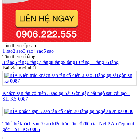
Tìm theo cấp sao
1 sao
2 sao
3 sao
4 sao
5 sao
Tìm theo số tầng
3 tầng
5 tầng
6 tầng
7 tầng
8 tầng
9 tầng
10 tầng
11 tầng
16 tầng
Bài viết mới nhất
Khách sạn tân cổ điển 3 sao tại Sài Gòn gây bất ngờ sau cải tạo –
SH KS 0087
Thiết kế khách sạn 5 sao kiến trúc tân cổ điển tại Nghệ An đẹp mọi
góc – SH KS 0086