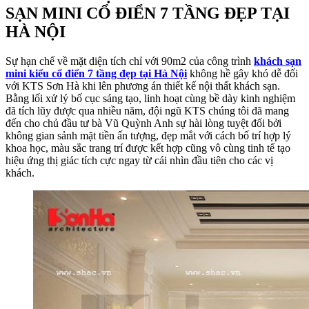
SẠN MINI CỔ ĐIỂN 7 TẦNG ĐẸP TẠI
HÀ NỘI
Sự hạn chế về mặt diện tích chỉ với 90m2 của công trình
khách sạn
mini kiểu cổ điển 7 tầng đẹp tại Hà Nội
không hề gây khó dễ đối
với KTS Sơn Hà khi lên phương án thiết kế nội thất khách sạn.
Bằng lối xử lý bố cục sáng tạo, linh hoạt cùng bề dày kinh nghiệm
đã tích lũy được qua nhiều năm, đội ngũ KTS chúng tôi đã mang
đến cho chủ đầu tư bà Vũ Quỳnh Anh sự hài lòng tuyệt đối bởi
không gian sảnh mặt tiền ấn tượng, đẹp mắt với cách bố trí hợp lý
khoa học, màu sắc trang trí được kết hợp cũng vô cùng tinh tế tạo
hiệu ứng thị giác tích cực ngay từ cái nhìn đầu tiên cho các vị
khách.