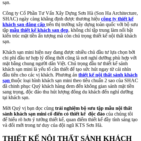
sạn.
Công ty Cổ Phần Tư Vấn Xây Dựng Sơn Hà (Son Ha Architecture,
SHAC) ngày càng khẳng định được thương hiệu
công ty thiết kế
khách sạn đẳng cấp
trên thị trường xây dựng toàn quốc với bộ sưu
tập
mẫu thiết kế khách sạn đẹp
, không chỉ tập trung làm nổi bật
kiến trúc mặt tiền ấn tượng mà còn chú trọng thiết kế nội thất khách
sạn.
Khách sạn mini hiện nay đang được nhiều chủ đầu tư lựa chọn bởi
chi phí đầu tư hợp lý đồng thời cũng là nơi nghỉ dưỡng phù hợp với
mặt bằng chung người dân Việt. Chú trọng đầu tư thiết kế sảnh
khách sạn mini là yếu tố cần thiết để tạo sức hút ngay từ cái nhìn
đầu tiên cho các vị khách. Phương án
thiết kế nội thất sảnh khách
sạn
thuộc loại hình khách sạn mini theo tiêu chuẩn 2 sao của SHAC
đã chinh phục Quý khách hàng đem đến không gian sảnh mặt tiền
sang trọng, độc đáo thu hút lượng đông du khách đến nghỉ dưỡng
tại khách sạn.
Mời Quý vị bạn đọc cùng
trải nghiệm bộ sưu tập mẫu nội thất
sảnh khách sạn mini cổ điển có thiết kế độc đáo
của chúng tôi
để hiểu rõ hơn ý tưởng thiết kế, quan điểm thiết kế đầy tính sáng tạo
và đổi mới trong tư duy của đội ngũ KTS Sơn Hà.
THIẾT KẾ NỘI THẤT SẢNH KHÁCH