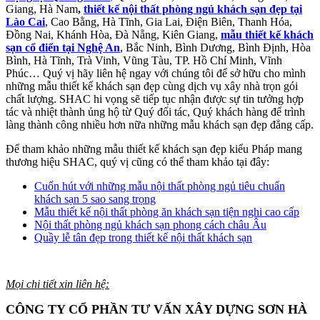
Giang, Hà Nam
,
thiết kế nội thất phòng ngủ khách sạn đẹp tại
Lào Cai
, Cao Bằng, Hà Tĩnh, Gia Lai, Điện Biên, Thanh Hóa,
Đồng Nai, Khánh Hòa, Đà Nẵng, Kiên Giang,
mẫu thiết kế khách
sạn cổ điển tại Nghệ An
, Bắc Ninh, Bình Dương, Bình Định, Hòa
Bình, Hà Tĩnh, Trà Vinh, Vũng Tàu, TP. Hồ Chí Minh, Vĩnh
Phúc… Quý vị hãy liên hệ ngay với chúng tôi để sở hữu cho mình
những mẫu thiết kế khách sạn đẹp cùng dịch vụ xây nhà trọn gói
chất lượng. SHAC hi vọng sẽ tiếp tục nhận được sự tin tưởng hợp
tác và nhiệt thành ủng hộ từ Quý đối tác, Quý khách hàng để trình
làng thành công nhiều hơn nữa những mẫu khách sạn đẹp đẳng cấp.
Để tham khảo những mẫu thiết kế khách sạn đẹp kiểu Pháp mang
thương hiệu SHAC, quý vị cũng có thể tham khảo tại đây:
Cuốn hút với những mẫu nội thất phòng ngủ tiêu chuẩn
khách sạn 5 sao sang trọng
Mẫu thiết kế nội thất phòng ăn khách sạn tiện nghi cao cấp
Nội thất phòng ngủ khách sạn phong cách châu Âu
Quầy lễ tân đẹp trong thiết kế nội thất khách sạn
Mọi chi tiết xin liên hệ:
CÔNG TY CỔ PHẦN TƯ VẤN XÂY DỰNG SƠN HÀ