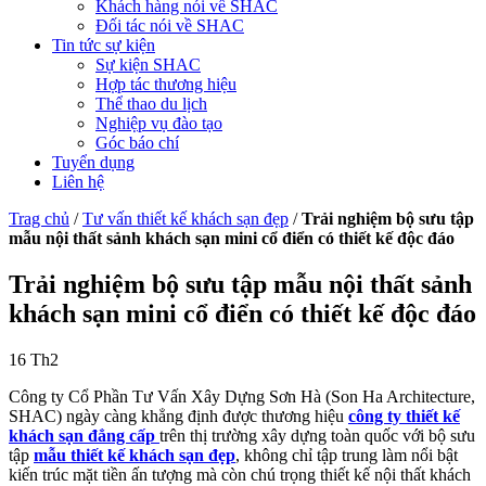
Khách hàng nói về SHAC
Đối tác nói về SHAC
Tin tức sự kiện
Sự kiện SHAC
Hợp tác thương hiệu
Thể thao du lịch
Nghiệp vụ đào tạo
Góc báo chí
Tuyển dụng
Liên hệ
Trag chủ
/
Tư vấn thiết kế khách sạn đẹp
/
Trải nghiệm bộ sưu tập
mẫu nội thất sảnh khách sạn mini cổ điển có thiết kế độc đáo
Trải nghiệm bộ sưu tập mẫu nội thất sảnh
khách sạn mini cổ điển có thiết kế độc đáo
16
Th2
Công ty Cổ Phần Tư Vấn Xây Dựng Sơn Hà (Son Ha Architecture,
SHAC) ngày càng khẳng định được thương hiệu
công ty thiết kế
khách sạn đẳng cấp
trên thị trường xây dựng toàn quốc với bộ sưu
tập
mẫu thiết kế khách sạn đẹp
, không chỉ tập trung làm nổi bật
kiến trúc mặt tiền ấn tượng mà còn chú trọng thiết kế nội thất khách