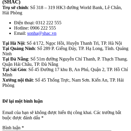
(SHAC)
Trụ sở chính
: Số 318 – 319 HK3 đường World Bank, Lê Chân,
Hải Phòng
Điện thoại: 0312 222 555
Hotline: 0906 222 555
Email:
sonha@shac.vn
Tại Hà Nội
: Số 4/172, Ngọc Hồi, Huyện Thanh Trì, TP. Hà Nội
Tại Quảng Ninh
: Số 289 P. Giếng Đáy, TP. Hạ Long, Tỉnh. Quảng
Ninh
Tại Đà Nẵng
: Số 51m đường Nguyễn Chí Thanh, P. Thạch Thang.
Quận Hải Châu, TP. Đà Nẵng
Tại Sài Gòn
: Số 45 Đường 17 khu B, An Phú, Quận 2, TP. Hồ Chí
Minh
Xưởng nội thất
: Số 45 Thống Trực, Nam Sơn. Kiến An, TP. Hải
Phòng
Để lại một bình luận
Email của bạn sẽ không được hiển thị công khai.
Các trường bắt
buộc được đánh dấu
*
Bình luận
*