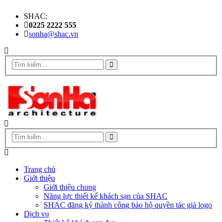
SHAC:
0225 2222 555
sonha@shac.vn
Trang chủ
Giới thiệu
Giới thiệu chung
Năng lực thiết kế khách sạn của SHAC
SHAC đăng ký thành công bảo hộ quyền tác giả logo
Dịch vụ